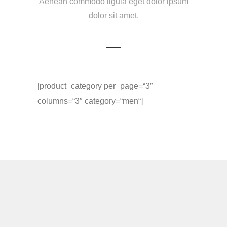
Aenean commodo ligula eget dolor ipsum
dolor sit amet.
[product_category per_page=“3″
columns=“3″ category=“men“]